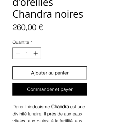
d'oreilles
Chandra noires
Prix
260,00 €
Quantité
*
Ajouter au panier
Commander et payer
Dans l'hindouisme
Chandra
est une
divinité lunaire. Il préside aux eaux
vitales, aux pluies, à la fertilité, aux
herbes médicinales et donne aux
mortels l'opulence et la santé.