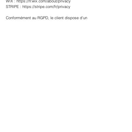
WIX :
https://fr.wix.com/about/privacy
STRIPE :
https://stripe.com/fr/privacy
Conformément au RGPD, le client dispose d'un
droit d'accès, de rectification et d'opposition
aux données personnelles le concernant. La
durée de conservation des données est de 3
ans.
Pour exercer un ou plusieurs des droits
informatique et libertés, le client doit adresser
une demande par e-mail au service client à
l'adresse suivante en indiquant son nom,
prénom, numéro de téléphone et ses références
client :
contact@clichejewels.fr
. Chaque
demande doit être signée et accompagnée de
la photocopie d'un titre d'identité portant
signature du client et préciser l'adresse de
réponse. La réponse à la demande exercée sur
le fondement d'un ou de plusieurs droits
informatique et libertés sera adressée dans un
délai de deux mois suivant la réception de la
demande.