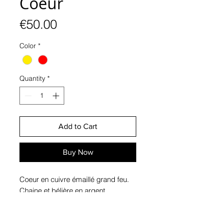
Coeur
Price
€50.00
Color
*
Quantity
*
Add to Cart
Buy Now
Coeur en cuivre émaillé grand feu.
Chaine et bélière en argent
Dimensions : 13 x 12 mm